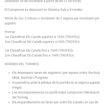
Divendres 28 de novembre a partir de les 21:00 hores.
El Campionat es disputarà en Sistema Suís a 8 rondes.
Ritme de Joc: 3 minuts + increment de 2 segons per moviment per
jugador.
Premis:
1er Classificat Elo Català superior a 1950 (TROFEU).
2on Classificat Elo Català superior a1950 (TROFEU).
1er Classificat Elo Català fins a 1949 (TROFEU).
2on Classificat Elo Català fins a 1949 (TROFEU).
NORMES DEL TORNEIG
Els desempats seran els següents i per aquest ordre: Bucholz
Mitjà, Bucholz i Progress.
Es penalitza amb la pèrdua de la partida en la segona jugada
il·legal.
Les incompareixences no justificades comporten l’eliminació
del Torneig.
Els emparellaments es faran per ordre Elo Català i en cas de