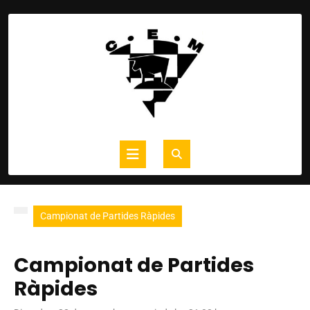
Skip
to
content
Open
Button
Campionat de Partides Ràpides
Campionat de Partides
Ràpides