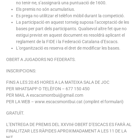
no tenir-ne, s’assignarà una puntuació de 1600.
Els premis no són acumulatius.
Es prega no utilitzar el telèfon mòbil durant la competició.
La participació en aquest torneig suposa l’acceptació de les
bases per part dels participants. Qualsevol altre fet que no
estigui previst en aquest document es resoldrà aplicant el
reglament de la FIDE i la Federació Catalana d’Escacs.
L’organització es reserva el dret de modificar les bases.
OBERT A JUGADORS NO FEDERATS.
INSCRIPCIONS:
FINS A LES 20:45 HORES A LA MATEIXA SALA DE JOC
PER WHATSAPP O TELÈFON – 677 150 450
PER MAIL A escacsmontbui@gmail.com
PER LA WEB – www.escacsmontbui.cat (omplint el formulari)
GRATUÏT.
L’ENTREGA DE PREMIS DEL XXVIIé OBERT D’ESCACS ES FARÀ AL
FINALITZAR LES RÀPIDES APROXIMADAMENT A LES 11 DE LA
NIT.